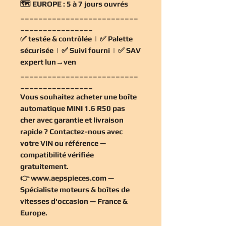
🗺️
EUROPE :
5 à 7 jours ouvrés
__________________________
________________
✅
testée & contrôlée
| ✅
Palette
sécurisée
| ✅
Suivi fourni
| ✅
SAV
expert lun→ven
__________________________
________________
Vous souhaitez
acheter une boîte
automatique MINI 1.6 R50 pas
cher
avec garantie et livraison
rapide ? Contactez-nous avec
votre VIN ou référence —
compatibilité vérifiée
gratuitement
.
👉
www.aepspieces.com
—
Spécialiste moteurs & boîtes de
vitesses d'occasion — France &
Europe.