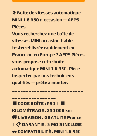
⚙️ Boîte de vitesses automatique
MINI 1.6 R50 d'occasion — AEPS
Pièces
Vous recherchez une
boîte de
vitesses MINI occasion
fiable,
testée et livrée rapidement en
France ou en Europe ? AEPS Pièces
vous propose cette
boîte
automatique MINI 1.6 R50
. Pièce
inspectée par nos techniciens
qualifiés — prête à monter.
__________________________
________________
🟧
CODE BOÎTE :
R50 | 🟧
KILOMÉTRAGE :
250 000 km
🚚
LIVRAISON :
GRATUITE France
| 📋
GARANTIE :
3 MOIS INCLUSE
🚗
COMPATIBILITÉ :
MINI 1.6 R50 |