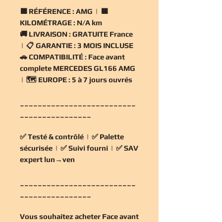
🟧
RÉFÉRENCE :
AMG | 🟧
KILOMÉTRAGE :
N/A km
🚚
LIVRAISON :
GRATUITE France
| 📋
GARANTIE :
3 MOIS INCLUSE
🚗
COMPATIBILITÉ :
Face avant
complete MERCEDES GL166 AMG
| 🗺️
EUROPE :
5 à 7 jours ouvrés
__________________________
________________
✅
Testé & contrôlé
| ✅
Palette
sécurisée
| ✅
Suivi fourni
| ✅
SAV
expert lun→ven
__________________________
________________
Vous souhaitez
acheter Face avant