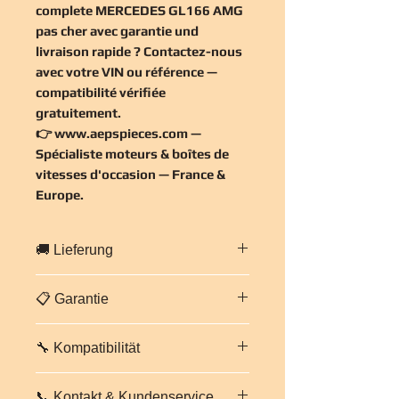
complete MERCEDES GL166 AMG
pas cher
avec garantie und
livraison rapide ? Contactez-nous
avec votre VIN ou référence —
compatibilité vérifiée
gratuitement
.
👉
www.aepspieces.com
—
Spécialiste moteurs & boîtes de
vitesses d'occasion — France &
Europe.
🚚 Lieferung
Schneller Versand in ganz
📋 Garantie
Frankreich und Europa
.
Professionelle und gesicherte
3 Monate Garantie auf Teile und
Verpackung. Geschätzte Lieferzeit:
2
🔧 Kompatibilität
Arbeitsleistung
für diesen Motor.
bis 5 Werktage
je nach Zielort.
Jeder Motor wird vor dem Versand
Kontaktieren Sie uns für ein
Face avant complete MERCEDES
geprüft und getestet. Bei Problemen
individuelles Versandangebot.
📞 Kontakt & Kundenservice