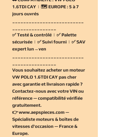
1.6TDI CAY | 🗺️
EUROPE :
5 à 7
jours ouvrés
__________________________
________________
✅
Testé & contrôlé
| ✅
Palette
sécurisée
| ✅
Suivi fourni
| ✅
SAV
expert lun→ven
__________________________
________________
Vous souhaitez
acheter un moteur
VW POLO 1.6TDI CAY pas cher
avec garantie et livraison rapide ?
Contactez-nous avec votre VIN ou
référence — compatibilité vérifiée
gratuitement
.
👉
www.aepspieces.com
—
Spécialiste moteurs & boîtes de
vitesses d'occasion — France &
Europe.