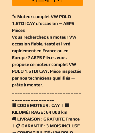
🔧 Moteur complet VW POLO
1.6TDI CAY d'occasion — AEPS
Pièces
Vous recherchez un
moteur VW
occasion
fiable, testé et livré
rapidement en France ou en
Europe ? AEPS Pièces vous
propose ce
moteur complet VW
POLO 1.6TDI CAY
. Pièce inspectée
par nos techniciens qualifiés —
prête à monter.
__________________________
________________
🟧
CODE MOTEUR :
CAY | 🟧
KILOMÉTRAGE :
64 000 km
🚚
LIVRAISON :
GRATUITE France
| 📋
GARANTIE :
3 MOIS INCLUSE
🚗
COMPATIBILITÉ :
VW POLO