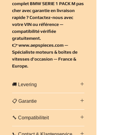
complet BMW SERIE 1 PACK M pas
cher
avec garantie en livraison
rapide ? Contactez-nous avec
votre VIN ou référence —
compatibilité vérifiée
gratuitement
.
👉
www.aepspieces.com
—
Spécialiste moteurs & boîtes de
vitesses d'occasion — France &
Europe.
🚚 Levering
Snelle levering in heel
Frankrijk en
📋 Garantie
Europa
.
Professionele en beveiligde
3 maanden garantie op onderdelen
verpakking. Geschatte levertijd:
2 tot
🔧 Compatibiliteit
en arbeidsloon
voor deze motor.
5 werkdagen
afhankelijk van
Elke motor wordt vóór verzending
bestemming.
Interieur complet BMW SERIE 1
gecontroleerd en getest. Bij
Neem contact met ons op voor een
📞 Contact & Klantenservice