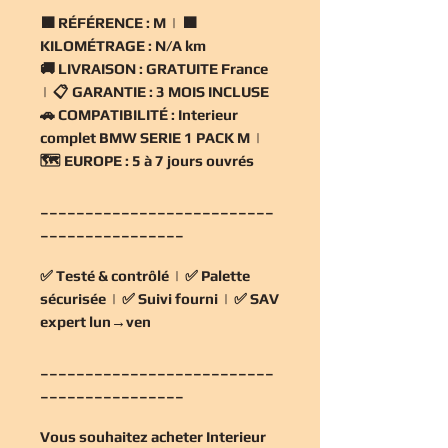
🟧
RÉFÉRENCE :
M | 🟧
KILOMÉTRAGE :
N/A km
🚚
LIVRAISON :
GRATUITE France
| 📋
GARANTIE :
3 MOIS INCLUSE
🚗
COMPATIBILITÉ :
Interieur
complet BMW SERIE 1 PACK M |
🗺️
EUROPE :
5 à 7 jours ouvrés
__________________________
________________
✅
Testé & contrôlé
| ✅
Palette
sécurisée
| ✅
Suivi fourni
| ✅
SAV
expert lun→ven
__________________________
________________
Vous souhaitez
acheter Interieur