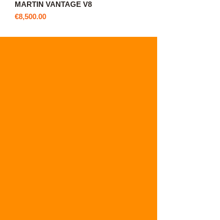
MARTIN VANTAGE V8
價格
€8,500.00