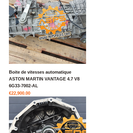
Boite de vitesses automatique
ASTON MARTIN VANTAGE 4.7 V8
6G33-7002-AL
價格
€22,900.00