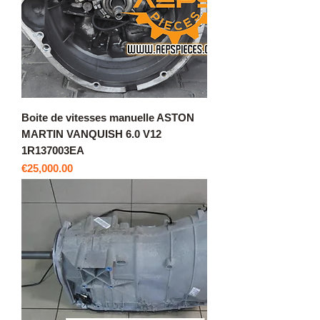
Boite de vitesses manuelle ASTON
MARTIN VANQUISH 6.0 V12
1R137003EA
價格
€25,000.00