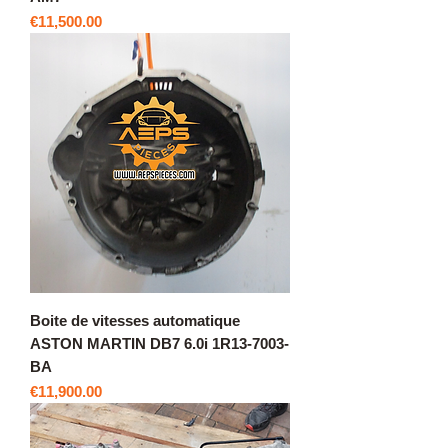
價格
€11,500.00
Boite de vitesses automatique
ASTON MARTIN DB7 6.0i 1R13-7003-
BA
價格
€11,900.00